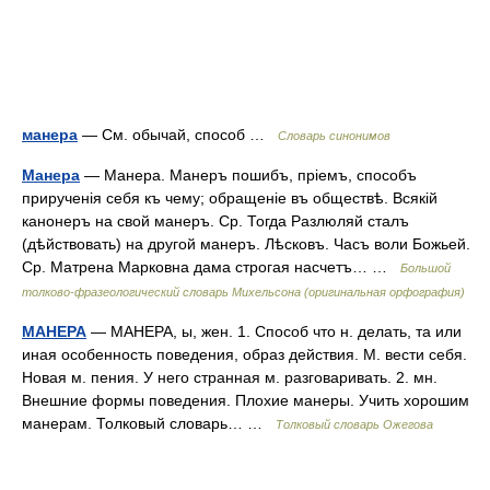
манера
— См. обычай, способ …
Словарь синонимов
Манера
— Манера. Манеръ пошибъ, пріемъ, способъ
прирученія себя къ чему; обращеніе въ обществѣ. Всякій
канонеръ на свой манеръ. Ср. Тогда Разлюляй сталъ
(дѣйствовать) на другой манеръ. Лѣсковъ. Часъ воли Божьей.
Ср. Матрена Марковна дама строгая насчетъ… …
Большой
толково-фразеологический словарь Михельсона (оригинальная орфография)
МАНЕРА
— МАНЕРА, ы, жен. 1. Способ что н. делать, та или
иная особенность поведения, образ действия. М. вести себя.
Новая м. пения. У него странная м. разговаривать. 2. мн.
Внешние формы поведения. Плохие манеры. Учить хорошим
манерам. Толковый словарь… …
Толковый словарь Ожегова