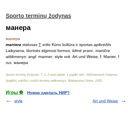
Sporto terminų žodynas
манера
манера
maniera
statusas
T
sritis
Kūno kultūra ir sportas
apibrėžtis
Laikysena, išorinės elgimosi formos.
kilmė
pranc. maničre
atitikmenys
:
angl.
manner; style
vok.
Art und Weise, f; Manier, f
rus.
манера
Sporto terminų žodynas. T. 1. 2-asis patais. ir papild. leid.: Aiškinamasis žodynas.
Angliški, vokiški, rusiški terminų atitikmenys. Būtiniausios žinios
.
2002
.
Игры ⚽
Нужно сделать НИР?
style
Art und Weise