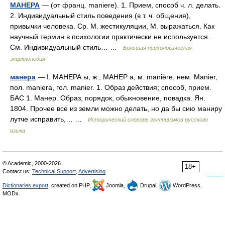
МАНЕРА
— (от франц. maniere). 1. Прием, способ ч. л. делать.
2. Индивидуальный стиль поведения (в т. ч. общения),
привычки человека. Ср. М. жестикуляции, М. выражаться. Как
научный термин в психологии практически не используется.
См. Индивидуальный стиль… …
Большая психологическая
энциклопедия
манера
— I. МАНЕРА ы, ж., МАНЕР а, м. manière, нем. Manier,
пол. maniera, гол. manier. 1. Образ действия; способ, прием.
БАС 1. Манер. Образ, порядок, обыкновение, повадка. Ян.
1804. Прочее все из земли можно делать, но да бы сию маниру
лутче исправить,… …
Исторический словарь галлицизмов русского
языка
© Academic, 2000-2026
18+
Contact us:
Technical Support
,
Advertising
Dictionaries export
, created on PHP,
Joomla,
Drupal,
WordPress,
MODx.